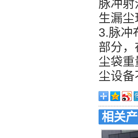
脉冲射
生漏尘
3.脉
部分，
尘袋重
尘设备
相关产