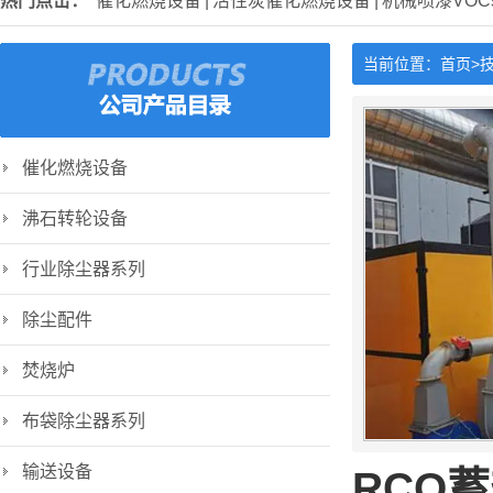
热门点击：
催化燃烧设备
|
活性炭催化燃烧设备
|
机械喷漆VO
当前位置：
首页>
催化燃烧设备
沸石转轮设备
行业除尘器系列
除尘配件
焚烧炉
布袋除尘器系列
输送设备
RCO