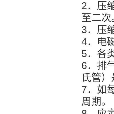
2．压
至二次
3．压
4．电
5．各
6．排
氏管）
7．如
周期。
8．应