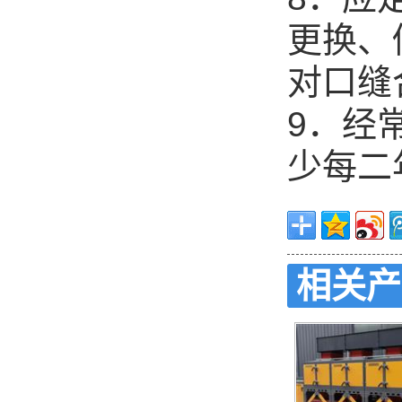
更换、
对口缝
9．经
少每二
相关产