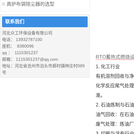
高炉布袋除尘器的选型
联系我们
河北众工环保设备有限公司
电话： 13932787100
座机： 8380096
qq ： 1115301237
RTO蓄热式燃烧
邮箱： 1115301237@qq.com
地址：河北省沧州市泊头市郝村镇林庄村089
1. 化工行业
号
有机溶剂回收与净
化学反应尾气处理
准。
2. 石油炼制与石
油气回收：在石油
废气处理：炼油厂
3. 印刷与涂布行