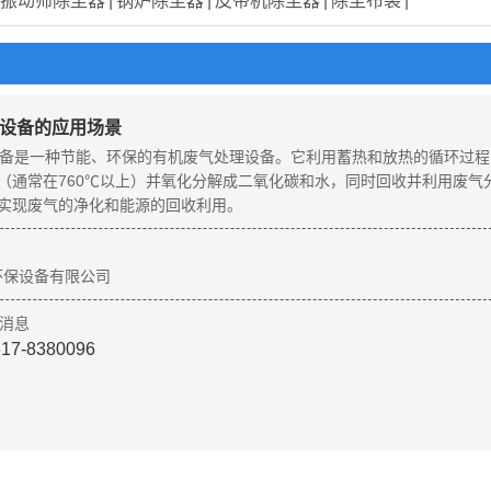
振动筛除尘器
|
锅炉除尘器
|
皮带机除尘器
|
除尘布袋
|
烧设备的应用场景
设备是一种节能、环保的有机废气处理设备。它利用蓄热和放热的循环过程
（通常在760℃以上）并氧化分解成二氧化碳和水，同时回收并利用废气
实现废气的净化和能源的回收利用。
环保设备有限公司
317-8380096