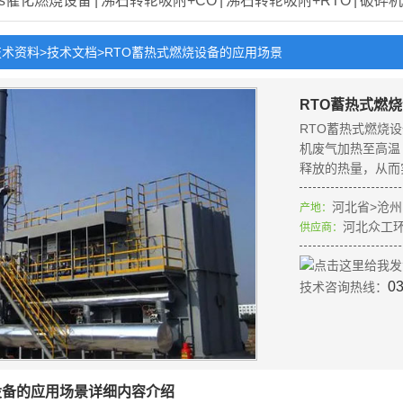
Cs催化燃烧设备
|
沸石转轮吸附+CO
|
沸石转轮吸附+RTO
|
破碎机
技术资料
>
技术文档
>
RTO蓄热式燃烧设备的应用场景
RTO蓄热式燃
RTO蓄热式燃烧
机废气加热至高温
释放的热量，从而
河北省>沧州
产地：
河北众工
供应商：
0
技术咨询热线：
设备的应用场景详细内容介绍