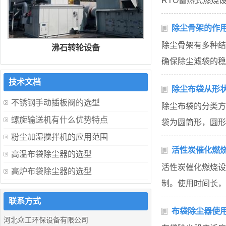
RTO蓄热式燃烧
除尘骨架的作
除尘骨架有多种结
沸石转轮设备
确保除尘滤袋的稳
技术文档
除尘布袋从形
不锈钢手动插板阀的选型
除尘布袋的分类方
螺旋输送机有什么优势特点
袋为圆筒形，圆形
粉尘加湿搅拌机的应用范围
活性炭催化燃
高温布袋除尘器的选型
活性炭催化燃烧设
高炉布袋除尘器的选型
制。使用时间长，
联系方式
布袋除尘器使
河北众工环保设备有限公司